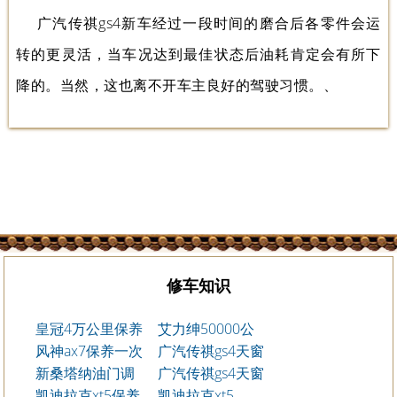
广汽传祺gs4新车经过一段时间的磨合后各零件会运
转的更灵活，当车况达到最佳状态后油耗肯定会有所下
降的。当然，这也离不开车主良好的驾驶习惯。、
修车知识
皇冠4万公里保养
艾力绅50000公
项目
风神ax7保养一次
里保养项目
广汽传祺gs4天窗
多少钱
新桑塔纳油门调
漏水怎么办
广汽传祺gs4天窗
整
凯迪拉克xt5保养
怎么一顿一顿走
凯迪拉克xt5