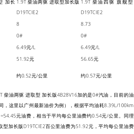
型 加长
1.9T 柴油两驱 进取型加长版
1.9T 柴油四驱 旗舰型
D19TCIE2
D19TCIE2
8
8.73
0#
0#
6.49元/L
6.49元/L
51.92元
56.65元
约0.52元/公里
约0.57元/公里
8T 柴油两驱 进取型 加长版4B28V16加的是0#汽油，目前的油
同，这里以广州最新油价为例），根据平均油耗8.39L/100km
39=54.45元油费，相当于平均每公里油费约0.54元/公里。同理
 进取型加长版D19TCIE2百公里油费为51.92元，平均每公里油费