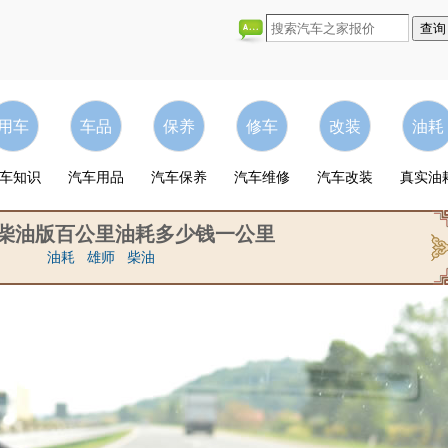
用车
车品
保养
修车
改装
油耗
车知识
汽车用品
汽车保养
汽车维修
汽车改装
真实油
2柴油版百公里油耗多少钱一公里
油耗
雄师
柴油