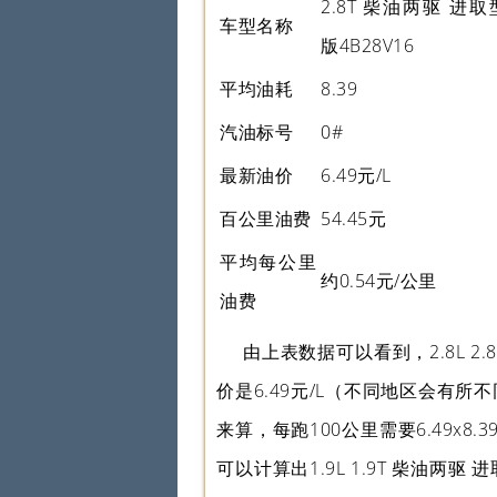
2.8T 柴油两驱 进取
车型名称
版4B28V16
平均油耗
8.39
汽油标号
0#
最新油价
6.49元/L
百公里油费
54.45元
平均每公里
约0.54元/公里
油费
由上表数据可以看到，2.8L 2.
价是6.49元/L（不同地区会有所不
来算，每跑100公里需要6.49x8.
可以计算出1.9L 1.9T 柴油两驱