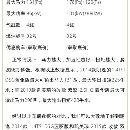
最大马力
131(Ps)
178(Ps)+120(Ps)
最大功率
96(kW)
131(kW)+88(kW)
气缸数
4缸
4缸
燃油标号
92号
92号
优惠购车
(获取底价)
(获取底价)
正常情况下，马力越大，加速性越好；扭矩越大，爬
坡能力越强。根据以上数据显示，2014款朗逸的1.4TSI
DSG蓝驱版最大可输出马力131匹，最大输出扭矩225牛
米；而2019款凯美瑞的改款 双擎 2.5HG 豪华版最大可
输出马力298匹，最大输出扭矩423牛米。
经过以上车辆数据的对比，我们可以大致地了解到朗
逸 2014款 1.4TSI DSG蓝驱版和凯美瑞 2019款 改款 双