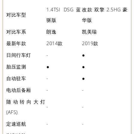
1.4TSI DSG蓝
改款 双擎 2.5HG 豪
对比车型
驱版
华版
对比车系
朗逸
凯美瑞
最新年款
2014款
2019款
日间行车灯
-
●
胎压监测
●
●
自动驻车
-
●
电动后备厢
-
-
随动转向大灯
-
-
(AFS)
定速巡航
-
-