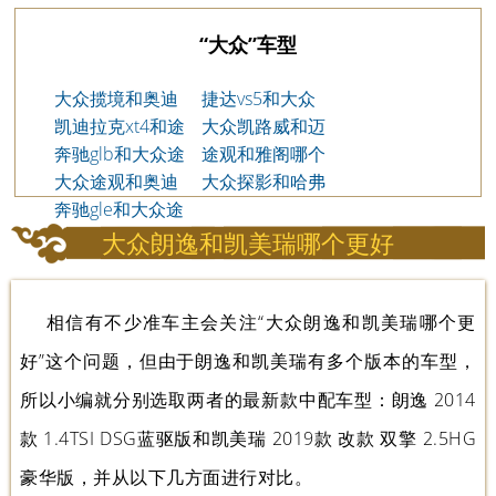
“大众”车型
大众揽境和奥迪
捷达vs5和大众
q5哪个好
凯迪拉克xt4和途
途铠哪个好?
大众凯路威和迈
观l哪个好
奔驰glb和大众途
特威哪个好
途观和雅阁哪个
观l选哪个
大众途观和奥迪
好
大众探影和哈弗
q5哪个好
奔驰gle和大众途
h6哪个好
锐哪个更好
大众朗逸和凯美瑞哪个更好
相信有不少准车主会关注“大众朗逸和凯美瑞哪个更
好”这个问题，但由于朗逸和凯美瑞有多个版本的车型，
所以小编就分别选取两者的最新款中配车型：朗逸 2014
款 1.4TSI DSG蓝驱版和凯美瑞 2019款 改款 双擎 2.5HG
豪华版，并从以下几方面进行对比。