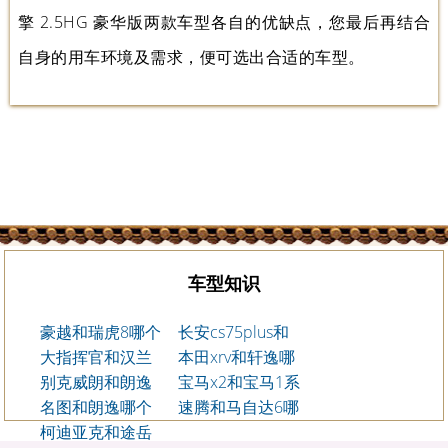
擎 2.5HG 豪华版两款车型各自的优缺点，您最后再结合
自身的用车环境及需求，便可选出合适的车型。
车型知识
豪越和瑞虎8哪个
长安cs75plus和
好
大指挥官和汉兰
捷达vs7哪个好
本田xrv和轩逸哪
达哪个更适合家
别克威朗和朗逸
个好
宝马x2和宝马1系
用
哪个好
名图和朗逸哪个
哪个值得买
速腾和马自达6哪
好
柯迪亚克和途岳
个好