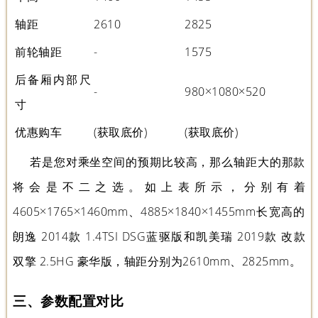
轴距
2610
2825
前轮轴距
-
1575
后备厢内部尺
-
980×1080×520
寸
优惠购车
(获取底价)
(获取底价)
若是您对乘坐空间的预期比较高，那么轴距大的那款
将会是不二之选。如上表所示，分别有着
4605×1765×1460mm、4885×1840×1455mm长宽高的
朗逸 2014款 1.4TSI DSG蓝驱版和凯美瑞 2019款 改款
双擎 2.5HG 豪华版，轴距分别为2610mm、2825mm。
三、参数配置对比