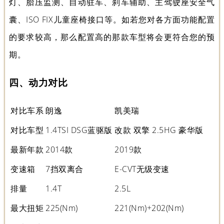
灯、胎压监测、自动驻车、刹车辅助、主驾驶座安全气
囊、ISO FIX儿童座椅接口等。如若您对各方面功能配置
的要求较高，那么配置高的那款车型将会更符合您的预
期。
四、动力对比
对比车系
朗逸
凯美瑞
对比车型
1.4TSI DSG蓝驱版
改款 双擎 2.5HG 豪华版
最新年款
2014款
2019款
变速箱
7挡双离合
E-CVT无级变速
排量
1.4T
2.5L
最大扭矩
225(Nm)
221(Nm)+202(Nm)