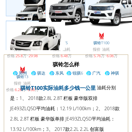
骐铃T7皮卡房车
骐铃T5
骐铃T100
报价
油耗
报价
油耗
报价
油耗
价格:
25.8
万~
29.98
价格:
6.48
万
价格:
5.76
万~
6.06
万
万
~
9.8802
万
骐铃怎么样
郑州
骐达
东风
锐骐6
广汽
神骐
骐铃T3
日产东风
2021
日产骐达
传骐:
F30
报价
油耗
油耗分别
骐铃T100实际油耗多少钱一公里
锐骐
价格:
6.28
万~
6.68
万
是：1、 2018款2.8L 2.8T 栏板 豪华版双排
JE493ZLQ5D平均油耗：12.19 L/100km；2、 2018款
2.8L 2.8T 栏板 豪华版单排 JE493ZLQ5D平均油耗：
13.92 L/100km；3、 2017款2.2L 2.2L 创富版