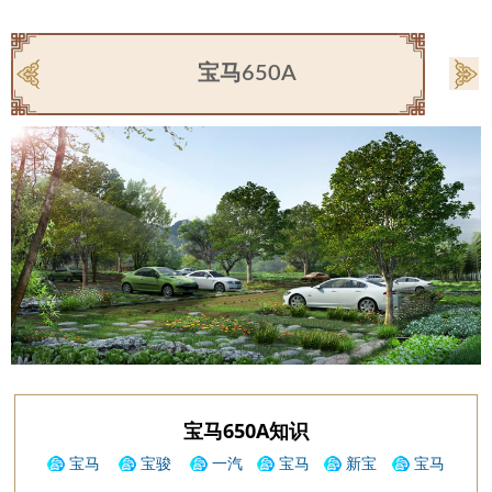
宝马650A
宝马650A知识
宝马
宝骏
一汽
宝马
新宝
宝马
225i尊享
KiWiEV
宝来
3GT
来自动舒
330i