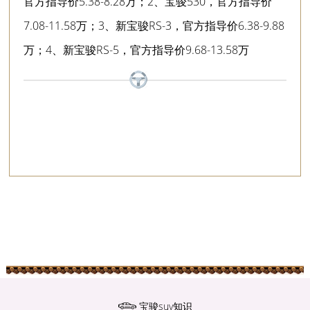
官方指导价5.38-8.28万；2、宝骏530，官方指导价
7.08-11.58万；3、新宝骏RS-3，官方指导价6.38-9.88
万；4、新宝骏RS-5，官方指导价9.68-13.58万
宝骏suv知识