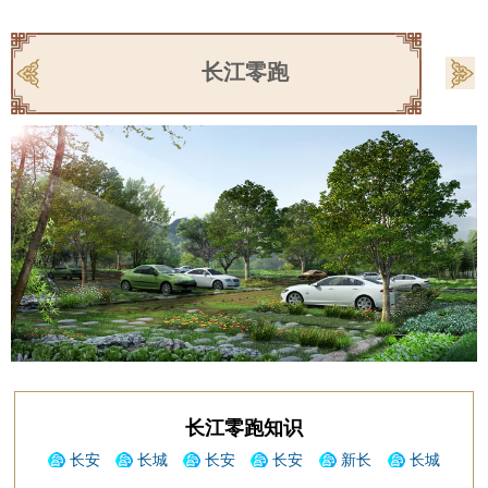
长江零跑
长江零跑知识
长安
长城
长安
长安
新长
长城
CS75自
皮卡风骏
之星
欧尚X 70
安
哈弗H9